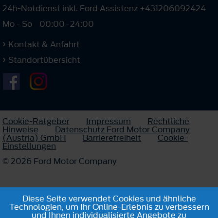
24h-Notdienst inkl. Ford Assistenz +431206092424
Mo - So
00:00
-
24:00
Kontakt & Anfahrt
Standortübersicht
Cookie-Ratgeber
Impressum
Rechtliche
Hinweise
Datenschutz Ford Motor Company
(Austria) GmbH
Barrierefreiheit
Cookie-
Einstellungen
© 2026 Ford Motor Company
Diese Seite verwendet Cookies und ähnliche
Technologien, um Ihr Online-Erlebnis zu verbessern
und Ihnen individualisierte Angebote zu