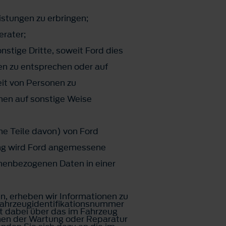
istungen zu erbringen;
erater;
nstige Dritte, soweit Ford dies
gen zu entsprechen oder auf
eit von Personen zu
nen auf sonstige Weise
e Teile davon) von Ford
ung wird Ford angemessene
nenbezogenen Daten in einer
en, erheben wir Informationen zu
Fahrzeugidentifikationsnummer
t dabei über das im Fahrzeug
men der Wartung oder Reparatur