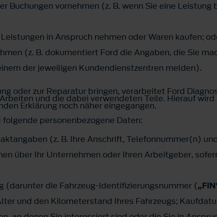
der Buchungen vornehmen (z. B. wenn Sie eine Leistung
r Leistungen in Anspruch nehmen oder Waren kaufen; od
ehmen (z. B. dokumentiert Ford die Angaben, die Sie ma
 einem der jeweiligen Kundendienstzentren melden).
ung oder zur Reparatur bringen, verarbeitet Ford Diagno
Arbeiten und die dabei verwendeten Teile. Hierauf wird
enden Erklärung noch näher eingegangen.
d folgende personenbezogene Daten:
aktangaben (z. B. Ihre Anschrift, Telefonnummer(n) und
n über Ihr Unternehmen oder Ihren Arbeitgeber, sofern 
 (darunter die Fahrzeug-Identifizierungsnummer (
„FIN
lter und den Kilometerstand Ihres Fahrzeugs; Kaufdat
en, an denen Sie interessiert sind oder die Sie in Ans