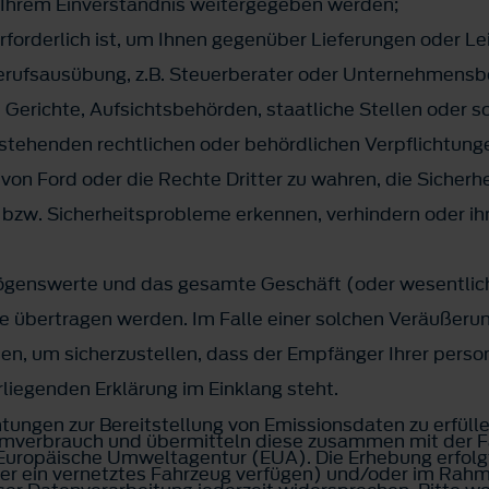
 Ihrem Einverständnis weitergegeben werden;
erforderlich ist, um Ihnen gegenüber Lieferungen oder Le
erufsausübung, z.B. Steuerberater oder Unternehmensb
Gerichte, Aufsichtsbehörden, staatliche Stellen oder so
bestehenden rechtlichen oder behördlichen Verpflichtun
von Ford oder die Rechte Dritter zu wahren, die Sicherh
 bzw. Sicherheitsprobleme erkennen, verhindern oder ih
mögenswerte und das gesamte Geschäft (oder wesentlich
se übertragen werden. Im Falle einer solchen Veräußer
, um sicherzustellen, dass der Empfänger Ihrer perso
rliegenden Erklärung im Einklang steht.
tungen zur Bereitstellung von Emissionsdaten zu erfüll
romverbrauch und übermitteln diese zusammen mit der 
Europäische Umweltagentur (EUA). Die Erhebung erfolg
er ein vernetztes Fahrzeug verfügen) und/oder im Rah