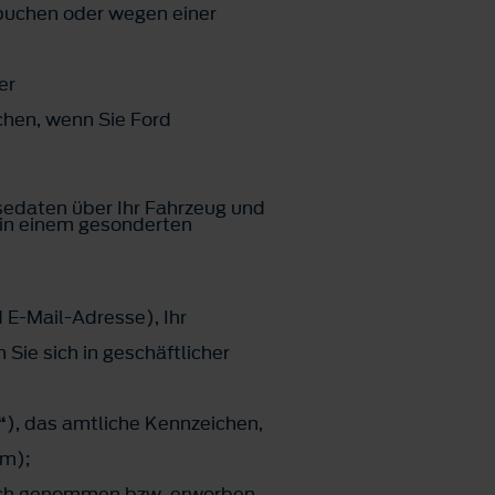
 buchen oder wegen einer
er
chen, wenn Sie Ford
sedaten über Ihr Fahrzeug und
 in einem gesonderten
 E-Mail-Adresse), Ihr
Sie sich in geschäftlicher
“
), das amtliche Kennzeichen,
um);
pruch genommen bzw. erworben