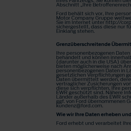
Ihres Fahrzeugs. Sie können die
Abschnitt „Ihre Betroffenenre
Ford behält sich vor, Ihre pe
Motor Company Gruppe weltweit
Sie im Internet unter http://c
sichergestellt, dass diese nur 
Einklang stehen.
Grenzüberschreitende Übermit
Ihre personenbezogenen Daten
behandelt und können innerhal
(darunter auch in die USA) übe
bieten möglicherweise nach An
personenbezogenen Daten in Lä
gesetzlichen Verpflichtungen 
Daten übermittelt werden, der
vertraglicher Zusicherungen vo
diese sich verpflichten, Ihre 
EWR geschützt sind. Nähere Inf
Länder außerhalb des EWR schüt
ggf. von Ford übernommenen Gar
kundenz@ford.com.
Wie wir Ihre Daten erheben un
Ford erhebt und verarbeitet Ih