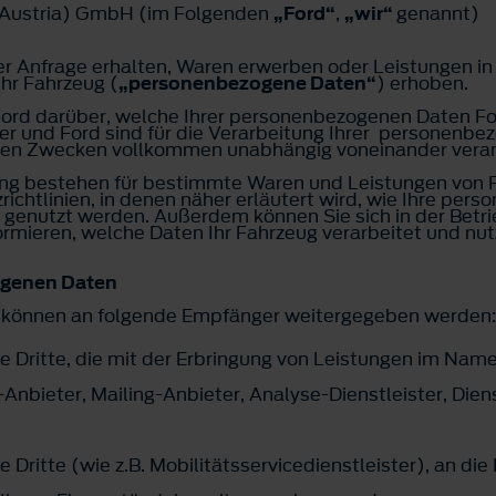
(Austria) GmbH (im Folgenden
„Ford“
,
„wir“
genannt)
r Anfrage erhalten, Waren erwerben oder Leistungen i
hr Fahrzeug (
„personenbezogene Daten“
) erhoben.
t Ford darüber, welche Ihrer personenbezogenen Daten F
ner und Ford sind für die Verarbeitung Ihrer personenb
ten Zwecken vollkommen unabhängig voneinander veran
ng bestehen für bestimmte Waren und Leistungen von Fo
chtlinien, in denen näher erläutert wird, wie Ihre per
utzt werden. Außerdem können Sie sich in der Betrieb
rmieren, welche Daten Ihr Fahrzeug verarbeitet und nut
ogenen Daten
 können an folgende Empfänger weitergegeben werden:
 Dritte, die mit der Erbringung von Leistungen im Name
nbieter, Mailing-Anbieter, Analyse-Dienstleister, Diens
Dritte (wie z.B. Mobilitätsservicedienstleister), an d