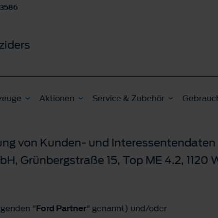
63586
ziders
zeuge
Aktionen
Service & Zubehör
Gebrauc
tung von Kunden- und Interessentendaten 
H, Grünbergstraße 15, Top ME 4.2, 1120 
lgenden "
Ford Partner
" genannt) und/oder