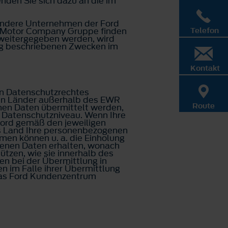
nden Sie sich dazu an die im
 andere Unternehmen der Ford
d Motor Company Gruppe finden
Telefon
 weitergegeben werden, wird
rung beschriebenen Zwecken im
Kontakt
n Datenschutzrechtes
 in Länder außerhalb des EWR
Route
enen Daten übermittelt werden,
 Datenschutzniveau. Wenn Ihre
Ford gemäß den jeweiligen
s Land Ihre personenbezogenen
en können u. a. die Einholung
ogenen Daten erhalten, wonach
tzen, wie sie innerhalb des
n bei der Übermittlung in
 im Falle ihrer Übermittlung
 das Ford Kundenzentrum