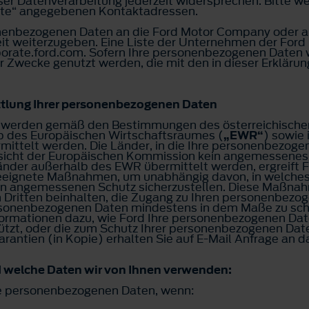
ser Datenverarbeitung jederzeit widersprechen. Bitte we
chte“ angegebenen Kontaktadressen.
rsonenbezogenen Daten an die Ford Motor Company oder
 weiterzugeben. Eine Liste der Unternehmen der For
orporate.ford.com. Sofern Ihre personenbezogenen Daten
für Zwecke genutzt werden, die mit den in dieser Erklä
tlung Ihrer personenbezogenen Daten
 werden gemäß den Bestimmungen des österreichische
b des Europäischen Wirtschaftsraumes (
„EWR“
) sowie
rmittelt werden. Die Länder, in die Ihre personenbezog
sicht der Europäischen Kommission kein angemessenes
nder außerhalb des EWR übermittelt werden, ergreift 
geeignete Maßnahmen, um unabhängig davon, in welche
en angemessenen Schutz sicherzustellen. Diese Maßnahm
n Dritten beinhalten, die Zugang zu Ihren personenbez
personenbezogenen Daten mindestens in dem Maße zu schü
ormationen dazu, wie Ford Ihre personenbezogenen Date
zt, oder die zum Schutz Ihrer personenbezogenen Daten
antien (in Kopie) erhalten Sie auf E-Mail Anfrage an
d welche Daten wir von Ihnen verwenden:
re personenbezogenen Daten, wenn: