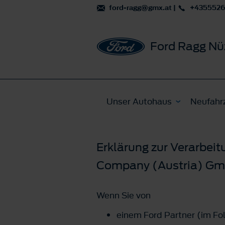
ford-ragg@gmx.at
|
+435552
Ford Ragg Nü
Unser Autohaus
Neufahr
Erklärung zur Verarbei
Company (Austria) Gmb
Wenn Sie von
einem Ford Partner (im Fo