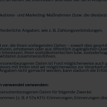
kations- und Marketing-Maßnahmen (bzw. die diesbezü
rforderliche Angaben, wie z. B. Zahlungsverbindungen.
vor, die ihnen vorliegenden Daten – soweit dies gesetzli
genturen, erhobenen oder aus öffentlich zugänglichen Q
re Interessen, Ihren sozioökonomischen bzw. soziodemog
taktdaten zusammenzuführen.
rsonenbezogener Daten ist Ford möglicherweise auch ge
nisses mit Ihnen sind wir möglicherweise zur Verarbeit
 Angaben nicht gemacht werden, kann dadurch die Erfüllu
en verwendet verwenden:
 personenbezogenen Daten für folgende Zwecke
mmen (z. B. § 57a KFG-Erinnerungen, Erinnerungen über 