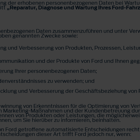
ung der erhobenen personenbezogenen Daten bei Wartun
itt
„Reparatur, Diagnose und Wartung Ihres Ford-Fahr
rsonenbezogenen Daten zusammenzuführen und unter Ver
 oben genannten Zwecke sowie:
ung und Verbesserung von Produkten, Prozessen, Leistu
Kommunikation und der Produkte von Ford und Ihnen ge
sierung Ihrer personenbezogenen Daten;
denverständnisses zu verwenden; und
wicklung und Verbesserung der Geschäftsbeziehung von F
winnung von Erkenntnissen für die Optimierung von Vert
on Marketing-Maßnahmen und der Kundenbetreuung durch
nnen von Produkten oder Leistungen, die möglicherweise
nen, um Sie hierüber zu informieren, beinhalten.
n Ford getroffene automatisierte Entscheidungen rechtl
tscheidungen dieser Art trifft Ford jedoch nur, wenn: