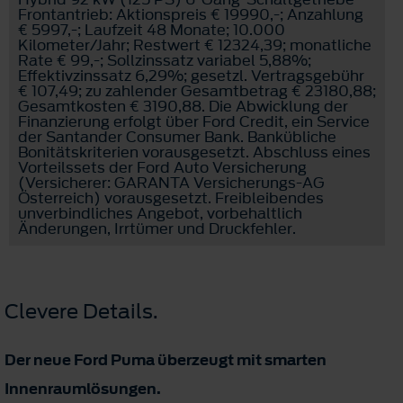
Frontantrieb: Aktionspreis € 19990,-; Anzahlung
€ 5997,-; Laufzeit 48 Monate; 10.000
Kilometer/Jahr; Restwert € 12324,39; monatliche
Rate € 99,-; Sollzinssatz variabel 5,88%;
Effektivzinssatz 6,29%; gesetzl. Vertragsgebühr
€ 107,49; zu zahlender Gesamtbetrag € 23180,88;
Gesamtkosten € 3190,88. Die Abwicklung der
Finanzierung erfolgt über Ford Credit, ein Service
der Santander Consumer Bank. Bankübliche
Bonitätskriterien vorausgesetzt. Abschluss eines
Vorteilssets der Ford Auto Versicherung
(Versicherer: GARANTA Versicherungs-AG
Österreich) vorausgesetzt. Freibleibendes
unverbindliches Angebot, vorbehaltlich
Änderungen, Irrtümer und Druckfehler.
Clevere Details.
Der neue Ford Puma überzeugt mit smarten
Innenraumlösungen.