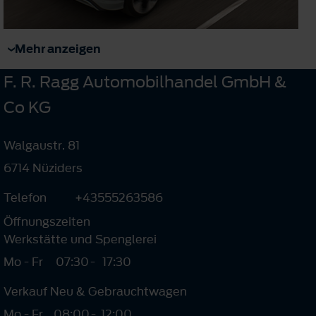
Mehr anzeigen
F. R. Ragg Automobilhandel GmbH &
Co KG
Walgaustr. 81
6714 Nüziders
Telefon
+43555263586
Öffnungszeiten
Werkstätte und Spenglerei
Mo - Fr
07:30
-
17:30
Verkauf Neu & Gebrauchtwagen
Mo - Fr
08:00
-
12:00